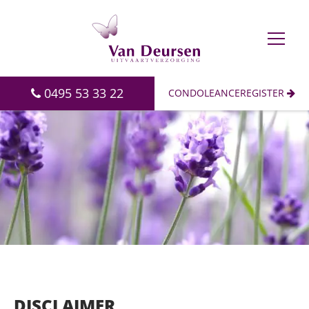
0495 53 33 22
CONDOLEANCEREGISTER
HOME
OVER ONS
Het team
Duurzaamheid
DISCLAIMER