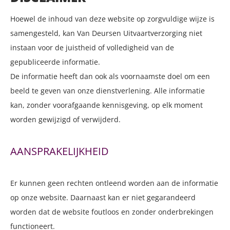
UITVAART
Hoewel de inhoud van deze website op zorgvuldige wijze is
Uitvaartwensen bij Euthanasie
samengesteld, kan Van Deursen Uitvaartverzorging niet
instaan voor de juistheid of volledigheid van de
Het eerste contact
gepubliceerde informatie.
De informatie heeft dan ook als voornaamste doel om een
Verzorging en opbaring
beeld te geven van onze dienstverlening. Alle informatie
kan, zonder voorafgaande kennisgeving, op elk moment
Crematie of begrafenis
worden gewijzigd of verwijderd.
Crematorium Weerterland
AANSPRAKELIJKHEID
Kosten en verzekering
Er kunnen geen rechten ontleend worden aan de informatie
op onze website. Daarnaast kan er niet gegarandeerd
Mijn laatste wensen
worden dat de website foutloos en zonder onderbrekingen
functioneert.
Uitvaartwinkel